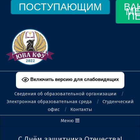
Перейти
ПОСТУПАЮЩИМ
ВА
МЕ
к
П
содержимому
ФЕОДОСИЙСКИЙ
ФИЛИАЛ
Включить версию для слабовидящих
КФУ
Сведения об образовательной организации
ИМ.
Электронная образовательная среда
Студенческий
офис
Контакты
В.И.
Вторичное
Меню
ВЕРНАДСКОГО
меню
навигации
С Днём защитника Отечества!