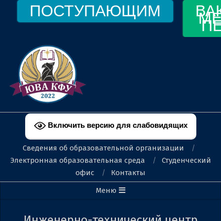
Перейти
ПОСТУПАЮЩИМ
ВА
МЕ
к
П
содержимому
ФЕОДОСИЙСКИЙ
ФИЛИАЛ
Включить версию для слабовидящих
КФУ
Сведения об образовательной организации
ИМ.
Электронная образовательная среда
Студенческий
офис
Контакты
В.И.
Вторичное
Меню
ВЕРНАДСКОГО
меню
навигации
Инженерно-технический центр