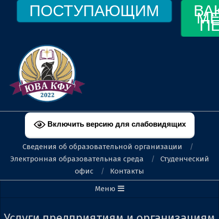
Перейти
ПОСТУПАЮЩИМ
ВА
МЕ
к
П
содержимому
ФЕОДОСИЙСКИЙ
ФИЛИАЛ
Включить версию для слабовидящих
КФУ
Сведения об образовательной организации
ИМ.
Электронная образовательная среда
Студенческий
офис
Контакты
В.И.
Вторичное
Меню
ВЕРНАДСКОГО
меню
навигации
Услуги предприятиям и организациям