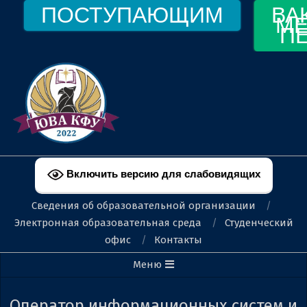
Перейти
ПОСТУПАЮЩИМ
ВА
МЕ
к
П
содержимому
ФЕОДОСИЙСКИЙ
ФИЛИАЛ
Включить версию для слабовидящих
КФУ
Сведения об образовательной организации
ИМ.
Электронная образовательная среда
Студенческий
офис
Контакты
В.И.
Вторичное
Меню
ВЕРНАДСКОГО
меню
навигации
Оператор информационных систем и