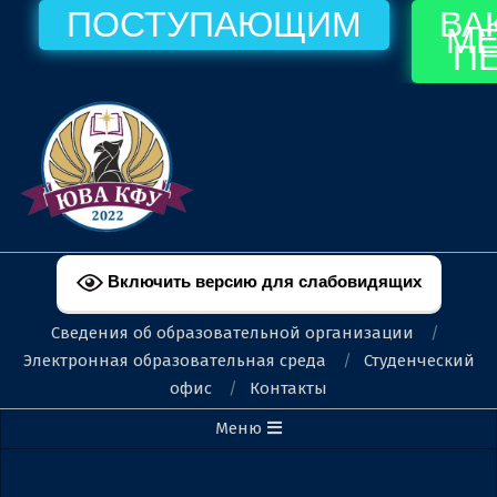
Перейти
ПОСТУПАЮЩИМ
ВА
МЕ
к
П
содержимому
ФЕОДОСИЙСКИЙ
ФИЛИАЛ
Включить версию для слабовидящих
КФУ
Сведения об образовательной организации
ИМ.
Электронная образовательная среда
Студенческий
офис
Контакты
В.И.
Вторичное
Меню
ВЕРНАДСКОГО
меню
навигации