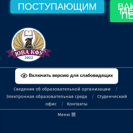
Перейти
ПОСТУПАЮЩИМ
ВА
МЕ
к
П
содержимому
ФЕОДОСИЙСКИЙ
ФИЛИАЛ
Включить версию для слабовидящих
КФУ
Сведения об образовательной организации
ИМ.
Электронная образовательная среда
Студенческий
офис
Контакты
В.И.
Вторичное
Меню
ВЕРНАДСКОГО
меню
навигации