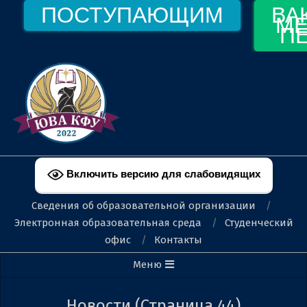
Перейти
ПОСТУПАЮЩИМ
ВА
МЕ
к
П
содержимому
ФЕОДОСИЙСКИЙ
ФИЛИАЛ
Включить версию для слабовидящих
КФУ
Сведения об образовательной организации
ИМ.
Электронная образовательная среда
Студенческий
офис
Контакты
В.И.
Вторичное
Меню
ВЕРНАДСКОГО
меню
навигации
Новости
(Страница 44)