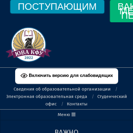
Перейти
ПОСТУПАЮЩИМ
ВА
МЕ
к
П
содержимому
ФЕОДОСИЙСКИЙ
ФИЛИАЛ
Включить версию для слабовидящих
КФУ
Сведения об образовательной организации
ИМ.
Электронная образовательная среда
Студенческий
офис
Контакты
В.И.
Вторичное
Меню
ВЕРНАДСКОГО
меню
навигации
ВАЖНО